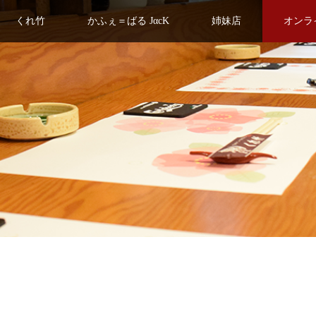
くれ竹
かふぇ＝ばる JαcK
姉妹店
オンラ