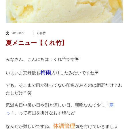
2019.07.8
くれ竹
夏メニュー【くれ竹】
みなさん、こんにちは！くれ竹です🌟
梅雨
いよいよ京丹後も
入りしたみたいですね☔
でも、そこまで雨が降ってない印象があるのは網野だけ？わ
たしだけ？笑
気温も日中暑い日や割と涼しい日、朝晩なんて少し「
寒
っ
！」って布団を掛けなおす時など
体調管理
なんだか難しいですね。
気を付けていきましょ