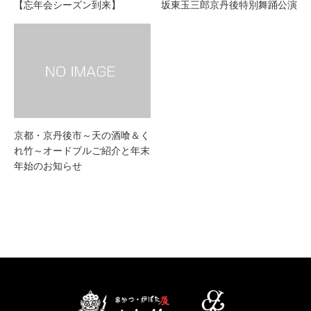
【忘年会シーズン到来】
坂東玉三郎京丹後特別舞踊公演
京都・京丹後市～天の酒喰＆く
れ竹～オードブルご紹介と年末
年始のお知らせ