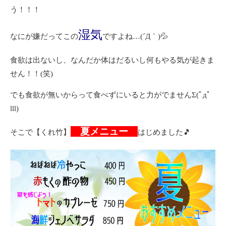
う！！！
湿気
なにが嫌だってこの
ですよね…(´Д｀)💦
食欲は出ないし、なんだか体はだるいし何もやる気が起きま
せん！！(笑)
でも食欲が無いからって食べずにいると力がでませんΣ(ﾟдﾟ
lll)
夏メニュー
そこで【くれ竹】
はじめました🎵