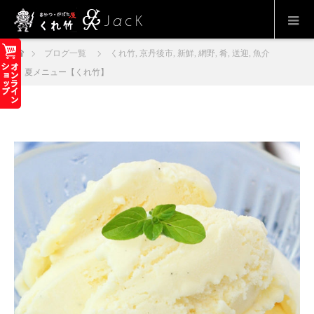
ホーム
ブログ一覧
くれ竹
,
京丹後市
,
新鮮
,
網野
,
肴
,
送迎
,
魚介
夏メニュー【くれ竹】