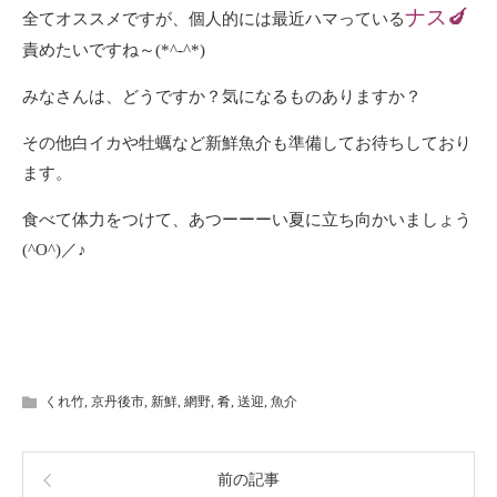
ナス🍆
全てオススメですが、個人的には最近ハマっている
責めたいですね～(*^-^*)
みなさんは、どうですか？気になるものありますか？
その他白イカや牡蠣など新鮮魚介も準備してお待ちしており
ます。
食べて体力をつけて、あつーーーい夏に立ち向かいましょう
(^O^)／♪
くれ竹
,
京丹後市
,
新鮮
,
網野
,
肴
,
送迎
,
魚介
前の記事